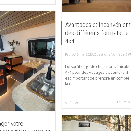
Avantages et inconvénient
des différents formats de
4×4
,
,
,
Fabio
18 mai 2023
Questions Nomade
0
Lorsqu’il s’agit de choisir un véhicule
4×4 pour des voyages d’aventure, il
est important de prendre en compte
les...
En lire p
1
like
ger votre