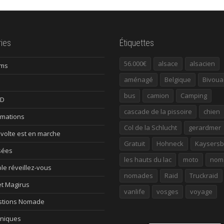
ies
Étiquettes
56.000€
alsace
alsacien
ums
aménagé
Belgique
Bivoua
bus
camion
Camping
ID
cascade de la pissoire
chien
rmations
Col de la Schlucht
gerardmer
évolte est en marche
Gratuit
Hohneck
Kaysersb
sées
les hauts du lac
moto
nom
le réveillez-vous
nomades
Raid
Truckraid
et Magirus
vanlife
vosges
voyage
tions Nomade
niques