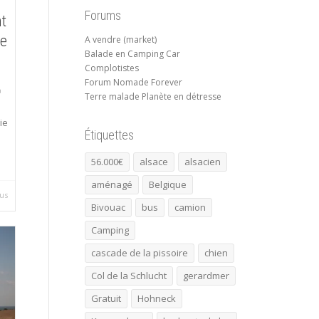
Forums
t
de
A vendre (market)
Balade en Camping Car
Complotistes
Forum Nomade Forever
Terre malade Planète en détresse
ie
Étiquettes
56.000€
alsace
alsacien
aménagé
Belgique
lus
Bivouac
bus
camion
Camping
cascade de la pissoire
chien
Col de la Schlucht
gerardmer
Gratuit
Hohneck