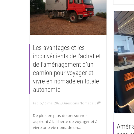
Les avantages et les
inconvénients de l’achat et
de l’aménagement d’un
camion pour voyager et
vivre en nomade en totale
autonomie
,
,
,
Fabio
16 mai 2023
Questions Nomade
0
De plus en plus de personnes
aspirent à la liberté de voyager et à
Aména
vivre une vie nomade en...