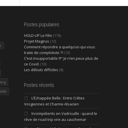
Postes populaires
HOLD-UP Le Film
(176)
Projet Magirus
(13)
c
Comment répondre a quelqu’un qui vous
traite de complotiste ?!
(10)
C’est insupportable !!!” Je n’en peux plus de
ce Covid.
(10)
Les débuts difficiles
(8)
erg
Postes récents
ade
L’Échappée Belle : Entre Crêtes
Vosgiennes et Charme Alsacien
Incompétents en Vadrouille : quand le
rêve de road trip vire au cauchemar