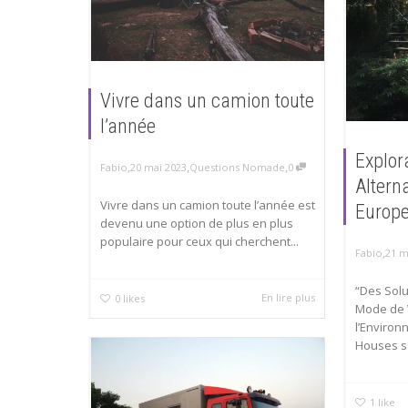
Vivre dans un camion toute
l’année
Explor
,
,
,
Fabio
20 mai 2023
Questions Nomade
0
Altern
Vivre dans un camion toute l’année est
Europ
devenu une option de plus en plus
populaire pour ceux qui cherchent...
,
Fabio
21 m
“Des Solu
En lire plus
0
likes
Mode de 
l’Environ
Houses so
1
like