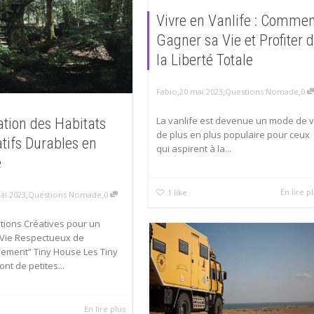
Vivre en Vanlife : Commen
Gagner sa Vie et Profiter 
la Liberté Totale
,
,
,
Fabio
20 mai 2023
Questions Nomade
0
La vanlife est devenue un mode de v
ation des Habitats
de plus en plus populaire pour ceux
atifs Durables en
qui aspirent à la...
e
En lire p
1
like
,
,
ai 2023
Questions Nomade
0
tions Créatives pour un
Vie Respectueux de
nement” Tiny House Les Tiny
nt de petites...
En lire plus