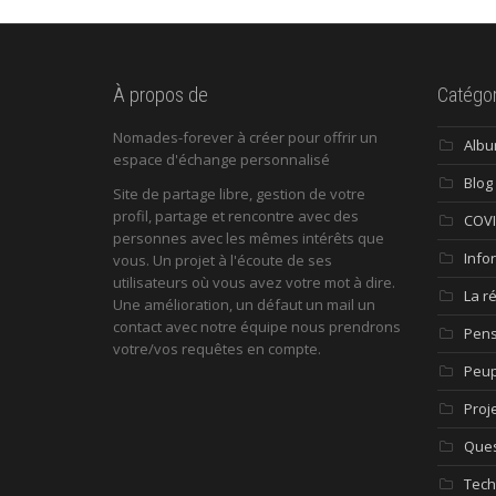
À propos de
Catégor
Nomades-forever à créer pour offrir un
Alb
espace d'échange personnalisé
Blog
Site de partage libre, gestion de votre
profil, partage et rencontre avec des
COV
personnes avec les mêmes intérêts que
Info
vous. Un projet à l'écoute de ses
utilisateurs où vous avez votre mot à dire.
La r
Une amélioration, un défaut un mail un
contact avec notre équipe nous prendrons
Pen
votre/vos requêtes en compte.
Peup
Proj
Ques
Tech