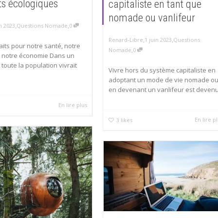
ts écologiques
capitaliste en tant que
nomade ou vanlifeur
,
,
in 2023
Questions Nomade
0
,
,
Renard-Libre
1 juin 2023
Questions
aits pour notre santé, notre
,
Nomade
0
 notre économie Dans un
 toute la population vivrait
Vivre hors du système capitaliste en
adoptant un mode de vie nomade o
en devenant un vanlifeur est devenu.
En lire plus
En lire p
3
likes