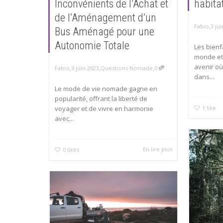
Inconvénients de l’Achat et
habita
de l’Aménagement d’un
,
Fabio
3 ju
Bus Aménagé pour une
Autonomie Totale
Les bienf
monde et
avenir où
,
,
,
Fabio
9 juin 2023
Questions Nomade
0
dans...
Le mode de vie nomade gagne en
popularité, offrant la liberté de
voyager et de vivre en harmonie
1
like
avec...
En lire plus
0
likes