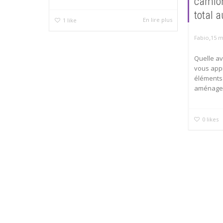
camion
total 
En lire plus
1
like
,
Fabio
15 m
Quelle a
vous appr
éléments
aménager 
0
likes