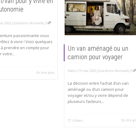
/van pour y vivre en
autonomie
,
,
ai 2023
Questions Nomade
0
venture passionnante vous
êtez à vivre ! Voici quelques
Un van aménagé ou un
 à prendre en compte pour
votre...
camion pour voyager
,
,
,
Fabio
15 mai 2023
Questions Nomade
0
En lire plus
La décision entre l’achat d’un van
aménagé ou d’un camion pour
voyager et/ou y vivre dépend de
plusieurs facteurs...
En lire p
0
likes