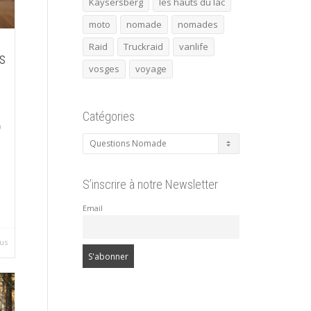
Kaysersberg
les hauts du lac
moto
nomade
nomades
Raid
Truckraid
vanlife
s
vosges
voyage
Catégories
Catégories
S’inscrire à notre Newsletter
Email
lus