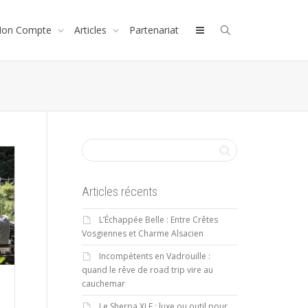
on Compte
Articles
Partenariat
Articles récents
L’Échappée Belle : Entre Crêtes
Vosgiennes et Charme Alsacien
Incompétents en Vadrouille :
quand le rêve de road trip vire au
cauchemar
Le Sherpa XLE : luxe ou outil pour