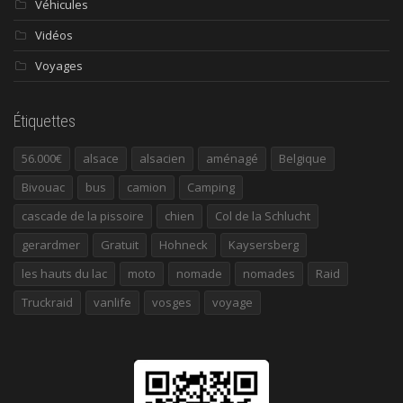
Véhicules
Vidéos
Voyages
Étiquettes
56.000€
alsace
alsacien
aménagé
Belgique
Bivouac
bus
camion
Camping
cascade de la pissoire
chien
Col de la Schlucht
gerardmer
Gratuit
Hohneck
Kaysersberg
les hauts du lac
moto
nomade
nomades
Raid
Truckraid
vanlife
vosges
voyage