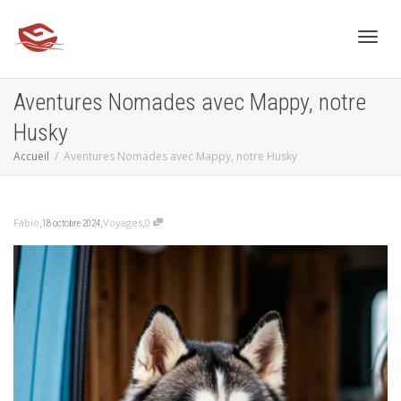
Active
Aventures Nomades avec Mappy, notre
Husky
Accueil
Aventures Nomades avec Mappy, notre Husky
,
,
,
Fabio
Voyages
0
18 octobre 2024