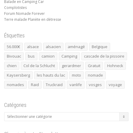
Balade en Camping Car
Complotistes
Forum Nomade Forever
Terre malade Planète en détresse
Étiquettes
56.000€
alsace
alsacien
aménagé
Belgique
Bivouac
bus
camion
Camping
cascade de la pissoire
chien
Col de la Schlucht
gerardmer
Gratuit
Hohneck
Kaysersberg
les hauts du lac
moto
nomade
nomades
Raid
Truckraid
vanlife
vosges
voyage
Catégories
Catégories