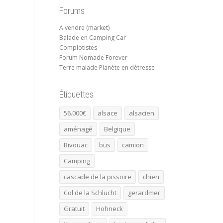
Forums
A vendre (market)
Balade en Camping Car
Complotistes
Forum Nomade Forever
Terre malade Planète en détresse
Étiquettes
56.000€
alsace
alsacien
aménagé
Belgique
Bivouac
bus
camion
Camping
cascade de la pissoire
chien
Col de la Schlucht
gerardmer
Gratuit
Hohneck