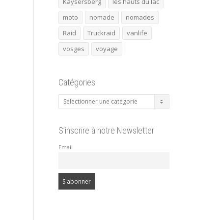
Kaysersberg
les hauts du lac
moto
nomade
nomades
Raid
Truckraid
vanlife
vosges
voyage
Catégories
Catégories
S’inscrire à notre Newsletter
Email