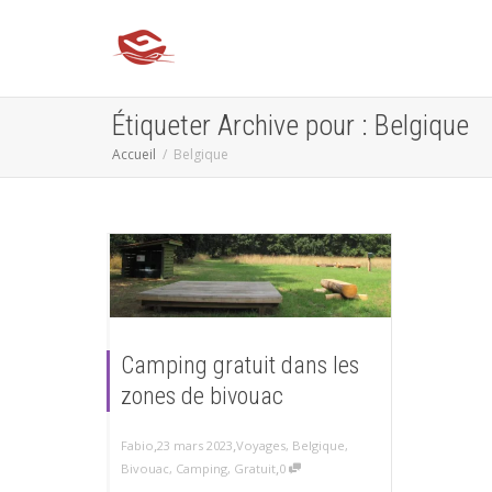
Étiqueter Archive pour : Belgique
Accueil
Belgique
Camping gratuit dans les
zones de bivouac
,
,
Fabio
23 mars 2023
Voyages
,
Belgique
,
,
Bivouac
,
Camping
,
Gratuit
0