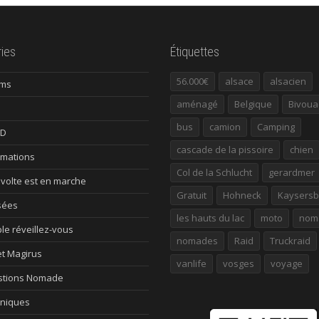
ies
Étiquettes
56.000€
alsace
alsacien
ums
aménagé
Belgique
Bivoua
bus
camion
Camping
ID
cascade de la pissoire
chien
rmations
Col de la Schlucht
gerardmer
évolte est en marche
Gratuit
Hohneck
Kaysersb
sées
les hauts du lac
moto
nom
le réveillez-vous
nomades
Raid
Truckraid
et Magirus
vanlife
vosges
voyage
tions Nomade
niques