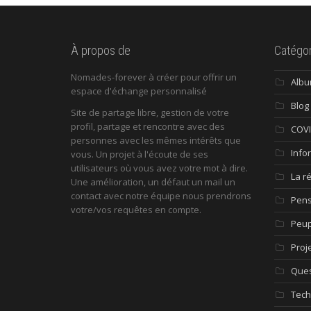
À propos de
Catégor
Nomades-forever à créer pour offrir un
Alb
espace d'échange personnalisé
Blog
Site de partage libre, gestion de votre
profil, partage et rencontre avec des
COV
personnes avec les mêmes intérêts que
Info
vous. Un projet à l'écoute de ses
utilisateurs où vous avez votre mot à dire.
La r
Une amélioration, un défaut un mail un
contact avec notre équipe nous prendrons
Pen
votre/vos requêtes en compte.
Peup
Proj
Ques
Tech