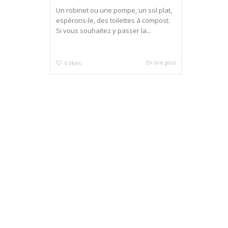
Un robinet ou une pompe, un sol plat,
espérons-le, des toilettes à compost.
Si vous souhaitez y passer la...
En lire plus
0
likes