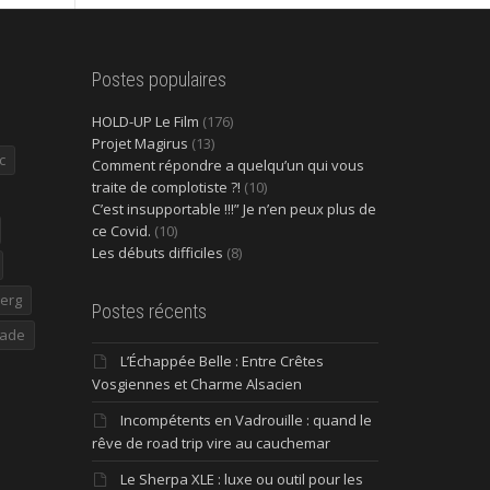
Postes populaires
HOLD-UP Le Film
(176)
Projet Magirus
(13)
c
Comment répondre a quelqu’un qui vous
traite de complotiste ?!
(10)
C’est insupportable !!!” Je n’en peux plus de
ce Covid.
(10)
Les débuts difficiles
(8)
erg
Postes récents
ade
L’Échappée Belle : Entre Crêtes
Vosgiennes et Charme Alsacien
Incompétents en Vadrouille : quand le
rêve de road trip vire au cauchemar
Le Sherpa XLE : luxe ou outil pour les