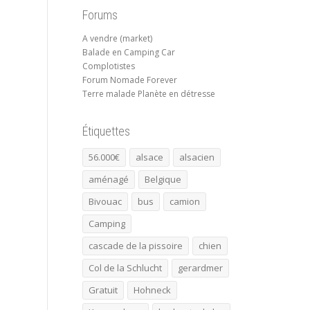
Forums
A vendre (market)
Balade en Camping Car
Complotistes
Forum Nomade Forever
Terre malade Planète en détresse
Étiquettes
56.000€
alsace
alsacien
aménagé
Belgique
Bivouac
bus
camion
Camping
cascade de la pissoire
chien
Col de la Schlucht
gerardmer
Gratuit
Hohneck