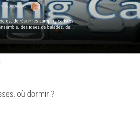
DMINS DU GROUPE
pe est de réunir les camping caristes
 ensemble, des idées de balades, des
eux sympa, des bonnes adresse pour
is surtout ne pas utiliser la phrase
“c’est trop cher:”
ses, où dormir ?