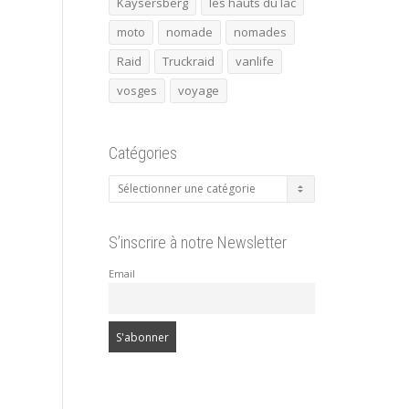
Kaysersberg
les hauts du lac
moto
nomade
nomades
Raid
Truckraid
vanlife
vosges
voyage
Catégories
Catégories
S’inscrire à notre Newsletter
Email