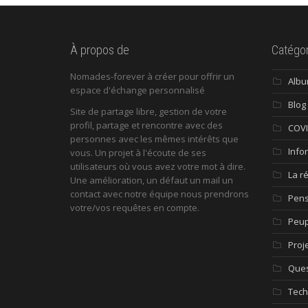
À propos de
Catégor
Nomades-forever à créer pour offrir un
Alb
espace d'échange personnalisé
Blog
Site de partage libre, gestion de votre
profil, partage et rencontre avec des
COV
personnes avec les mêmes intérêts que
Info
vous. Un projet à l'écoute de ses
utilisateurs où vous avez votre mot à dire.
La r
Une amélioration, un défaut un mail un
contact avec notre équipe nous prendrons
Pen
votre/vos requêtes en compte.
Peup
Proj
Ques
Tech