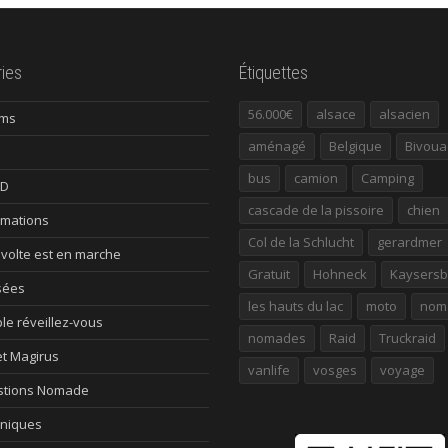
ies
Étiquettes
56.000€
alsace
alsacien
ums
aménagé
Belgique
Bivoua
bus
camion
Camping
ID
cascade de la pissoire
chien
rmations
Col de la Schlucht
gerardmer
évolte est en marche
Gratuit
Hohneck
Kaysersb
sées
les hauts du lac
moto
nom
le réveillez-vous
nomades
Raid
Truckraid
et Magirus
vanlife
vosges
voyage
tions Nomade
niques