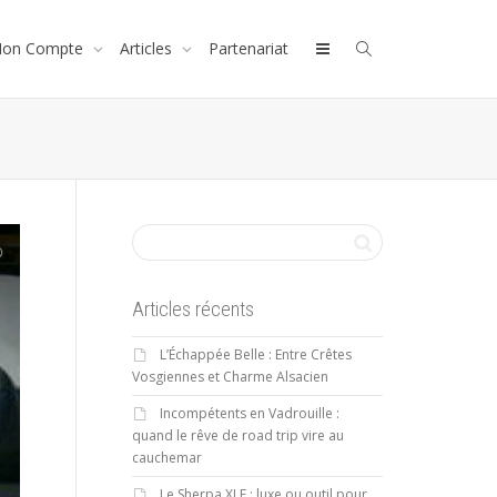
on Compte
Articles
Partenariat
Articles récents
L’Échappée Belle : Entre Crêtes
Vosgiennes et Charme Alsacien
Incompétents en Vadrouille :
quand le rêve de road trip vire au
cauchemar
Le Sherpa XLE : luxe ou outil pour