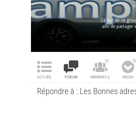
A
Le but de ce grou
afin de partager
combines, des li
passer la nuit etc…ma
5
0
ACCUEIL
FORUM
MEMBRES (
)
MEDIA
Répondre à : Les Bonnes adres