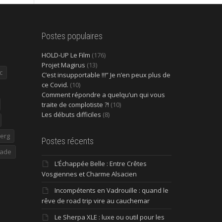
Postes populaires
HOLD-UP Le Film
(176)
Projet Magirus
(13)
c
C’est insupportable !!!” Je n’en peux plus de
ce Covid.
(10)
Comment répondre a quelqu’un qui vous
traite de complotiste ?!
(10)
Les débuts difficiles
(8)
erg
Postes récents
ade
L’Échappée Belle : Entre Crêtes
Vosgiennes et Charme Alsacien
Incompétents en Vadrouille : quand le
rêve de road trip vire au cauchemar
Le Sherpa XLE : luxe ou outil pour les