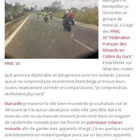
Martigues et
Montpellier je
rencontre un
groupe de
motards, il s’agit
des
FFMC
30
“
Fédération
Français des
Motards en
Colère du Gars
”
il manifeste sur
FFMC 30
l’état des routes
qu’il annonce déplorable et dangereuse pour les motards. J’avoue
que je ne comprend pas exactement étant Belge je trouve leurs
routes relativement correcte en comparaisons, “je comprendrais
réellement plus tard”
Marseille
je traverse la ville bien encombrée je souhaitais voir et
découvrir je n’ai aucun attrait pour cette ville peu être dans le
mauvais coin ou au mauvais moment je me rend dans un magasin
de randonnée nomade pour me fournir en
panneaux solaires
nomade
afin de garder mes appareils chargé, j’ai eu quelque soucis
précédemment en restant quelque jours sur un lieu mes appareils