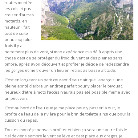
routes montée
les cols et pus
croiser d’autres
motards, en
hauteur il fait
tout de suite
beaucoup plus
frais il y a
nettement plus de vent, si mon expérience m’a déjà appris une
chose c’est de se protéger du froid du vent et des pleines sans
ombre, après avoir découvert et profiter je décide de redescendre
les gorges et me trouver un lieu en retrait as basse altitude.
C’est en longeant un petit courant d’eau clair que j’aperçois une
pleine abrité d’arbre un endroit parfait pour y placer le bivouac,
heureux d’être à moto l’accès n’aurais pas été possible même avec
un petit van.
C’est au bord de l’eau que je me place pour y passer la nuit, je
profite de l’eau de la rivière pour le brin de toilette ainsi que pour la
cuisson du repas.
Tout es monté je pensais profiter et bien ça sera une autre fois le
ciel deviens sombre le vent se lève et c’est place aux orages, je