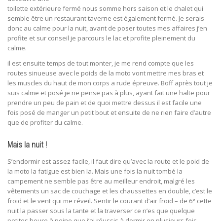
toilette extérieure fermé nous somme hors saison et le chalet qui
semble être un restaurant taverne est également fermé. Je serais
donc au calme pour la nuit, avant de poser toutes mes affaires j’en
profite et sur conseil je parcours le lac et profite pleinement du
calme.
il est ensuite temps de tout monter, je me rend compte que les
routes sinueuse avec le poids de la moto vont mettre mes bras et
les muscles du haut de mon corps a rude épreuve. Boff après tout je
suis calme et posé je ne pense pas à plus, ayant fait une halte pour
prendre un peu de pain et de quoi mettre dessus il est facile une
fois posé de manger un petit bout et ensuite de ne rien faire d’autre
que de profiter du calme.
Mais la nuit !
S’endormir est assez facile, il faut dire qu’avec la route et le poid de
la moto la fatigue est bien la. Mais une fois la nuit tombé la
campement ne semble pas être au meilleur endroit, malgré les
vêtements un sac de couchage et les chaussettes en double, c’est le
froid et le vent qui me réveil. Sentir le courant d’air froid – de 6° cette
nuit la passer sous la tante et la traverser ce n’es que quelque
petites heure à peine que j’ai réussis à dormir en plusieurs fois.