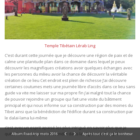
Temple Tibétain Lérab Ling
C’est durant cette journée que je découvre une région de paix et de
calme une planitude plan dans ce domaine dans lequel je peux
découvrir les magnifiques créations avoir quelques échanges avec
les personnes du milieu avoir la chance de découvrir la véritable
création de ce lieu Cet endroit est plein de richesse J’ai découvre
certaines coutumes mets une journée libre d’accès dans ce lieu sans
guide va vite me laisser sur ma propre fin j’ai malgré tout la chance
de pouvoir rejoindre un groupe qui fait une visite du bâtiment
principal et qui nous informe sur sa construction par des moines du
Tibet ainsi que la bénédiction de l’édifice durant sa construction par
le dalaï-lama lui-même
c’est avec un esprit apaisé les plus intrigué en savoir plus que je
quitte les lieux pour redescendre dans la région de Montpellier
Album Road-trip moto 2016
Après tout c’est ça le bonheur