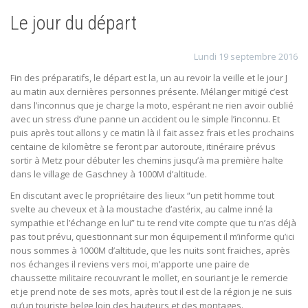
Le jour du départ
Lundi 19 septembre 2016
Fin des préparatifs, le départ est la, un au revoir la veille et le jour J
au matin aux dernières personnes présente. Mélanger mitigé c’est
dans l’inconnus que je charge la moto, espérant ne rien avoir oublié
avec un stress d’une panne un accident ou le simple l’inconnu. Et
puis après tout allons y ce matin là il fait assez frais et les prochains
centaine de kilomètre se feront par autoroute, itinéraire prévus
sortir à Metz pour débuter les chemins jusqu’à ma première halte
dans le village de Gaschney à 1000M d’altitude.
En discutant avec le propriétaire des lieux “un petit homme tout
svelte au cheveux et à la moustache d’astérix, au calme inné la
sympathie et l’échange en lui” tu te rend vite compte que tu n’as déjà
pas tout prévu, questionnant sur mon équipement il m’informe qu’ici
nous sommes à 1000M d’altitude, que les nuits sont fraiches, après
nos échanges il reviens vers moi, m’apporte une paire de
chaussette militaire recouvrant le mollet, en souriant je le remercie
et je prend note de ses mots, après tout il est de la région je ne suis
qu’un touriste belge loin des hauteurs et des montages.