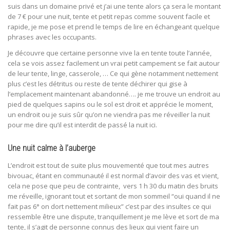
suis dans un domaine privé et j’ai une tente alors ça sera le montant
de 7 € pour une nuit, tente et petit repas comme souvent facile et
rapide, je me pose et prend le temps de lire en échangeant quelque
phrases avec les occupants.
Je découvre que certaine personne vive la en tente toute l’année,
cela se vois assez facilement un vrai petit campement se fait autour
de leur tente, linge, casserole, … Ce qui gène notamment nettement
plus c’est les détritus ou reste de tente déchirer qui gise à
l’emplacement maintenant abandonné…. je me trouve un endroit au
pied de quelques sapins ou le sol est droit et apprécie le moment,
un endroit ou je suis sûr qu’on ne viendra pas me réveiller la nuit
pour me dire qu’il est interdit de passé la nuit ici.
Une nuit calme à l’auberge
L’endroit est tout de suite plus mouvementé que tout mes autres
bivouac, étant en communauté il est normal d’avoir des vas et vient,
cela ne pose que peu de contrainte, vers 1 h 30 du matin des bruits
me réveille, ignorant tout et sortant de mon sommeil “oui quand il ne
fait pas 6° on dort nettement milieux” c’est par des insultes ce qui
ressemble être une dispute, tranquillement je me lève et sort de ma
tente, il s’agit de personne connus des lieux qui vient faire un