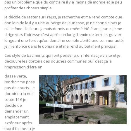
pas un problème que du contraire il y a moins de monde et je peu
profiter des choses simple.
Je décide de rester sur Fréjus, je recherche et me rend compte que
non loin de la il y a une auberge de jeunesse, je ne connais pas je
n’ai même d’ailleurs jamais dormis ou mémé été étant jeune. Je me
dirige vers l’adresse c’est après un long chemin de terre et gravier
longeant une foret qu’un domaine semble abrité une communauté,
je m’enfonce dans le domaine et me rend au bâtiment principal,
Ces style de bâtiments qui font penser a un internat, je visite et je
découvre les dortoirs des douches communes oui c’est ça ‘ai
l’impression d’être en
classe verte,
l’endroit me pose
pas de soucis. Le
dortoir ou la nuit
coute 14 € je
décide de
demander un
emplacement
extérieur après
tout il fait beau je