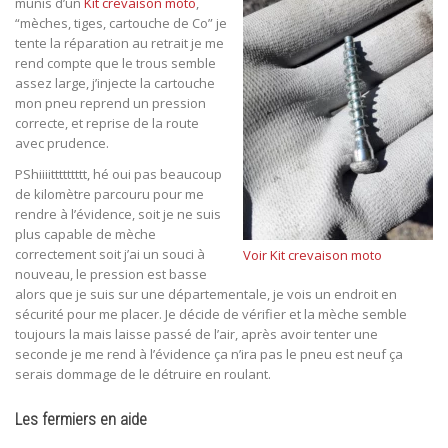
munis d’un
Kit crevaison moto
,
“mèches, tiges, cartouche de Co” je
tente la réparation au retrait je me
rend compte que le trous semble
assez large, j’injecte la cartouche
mon pneu reprend un pression
correcte, et reprise de la route
avec prudence.
PShiiiittttttttt, hé oui pas beaucoup
de kilomètre parcouru pour me
rendre à l’évidence, soit je ne suis
plus capable de mèche
correctement soit j’ai un souci à
Voir Kit crevaison moto
nouveau, le pression est basse
alors que je suis sur une départementale, je vois un endroit en
sécurité pour me placer. Je décide de vérifier et la mèche semble
toujours la mais laisse passé de l’air, après avoir tenter une
seconde je me rend à l’évidence ça n’ira pas le pneu est neuf ça
serais dommage de le détruire en roulant.
Les fermiers en aide