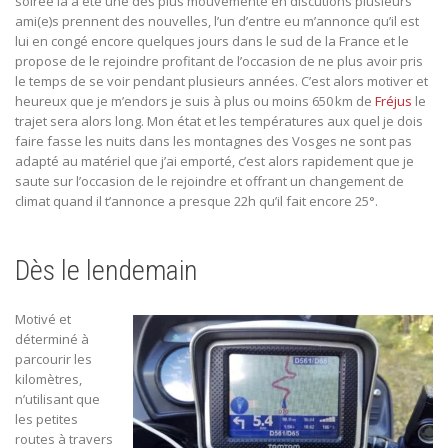
soirée la a été une des plus mouvementé en discutions plusieurs
ami(e)s prennent des nouvelles, l’un d’entre eu m’annonce qu’il est
lui en congé encore quelques jours dans le sud de la France et le
propose de le rejoindre profitant de l’occasion de ne plus avoir pris
le temps de se voir pendant plusieurs années. C’est alors motiver et
heureux que je m’endors je suis à plus ou moins 650 km de
Fréjus
le
trajet sera alors long. Mon état et les températures aux quel je dois
faire fasse les nuits dans les montagnes des Vosges ne sont pas
adapté au matériel que j’ai emporté, c’est alors rapidement que je
saute sur l’occasion de le rejoindre et offrant un changement de
climat quand il t’annonce a presque 22h qu’il fait encore 25°.
Dès le lendemain
Motivé et
déterminé à
parcourir les
kilomètres,
n’utilisant que
les petites
routes à travers