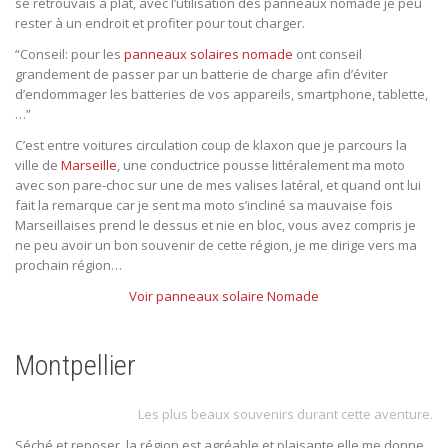
se retrouvais à plat, avec l’utilisation des panneaux nomade je peu
rester à un endroit et profiter pour tout charger.
“Conseil: pour les
panneaux solaires nomade
ont conseil
grandement de passer par un batterie de charge afin d’éviter
d’endommager les batteries de vos appareils, smartphone, tablette,
…”
C’est entre voitures circulation coup de klaxon que je parcours la
ville de
Marseille
, une conductrice pousse littéralement ma moto
avec son pare-choc sur une de mes valises latéral, et quand ont lui
fait la remarque car je sent ma moto s’incliné sa mauvaise fois
Marseillaises prend le dessus et nie en bloc, vous avez compris je
ne peu avoir un bon souvenir de cette région, je me dirige vers ma
prochain région…
Voir panneaux solaire Nomade
Montpellier
Les plus beaux souvenirs durant cette aventure.
Séché et reposer, la région est agréable et plaisante elle me donne