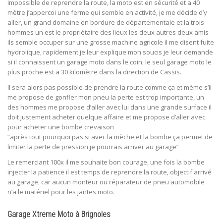
Impossible de reprendre la route, la moto est en sécurité et a 40
mètre j’appercoi une ferme qui semble en activité, je me décide d’y
aller, un grand domaine en bordure de départementale et la trois
hommes un est le propriétaire des lieux les deux autres deux amis
ils semble occuper sur une grosse machine agricole il me disent fuite
hydrolique, rapidement je leur explique mon soucis je leur demande
si il connaissent un garage moto dans le coin, le seul garage moto le
plus proche est a 30 kilomètre dans la direction de Cassis.
Il sera alors pas possible de prendre la route comme ça et mème s’il
me propose de gonfler mon pneu la perte est trop importante, un
des hommes me propose d’aller avec lui dans une grande surface il
doit justement acheter quelque affaire et me propose d’aller avec
pour acheter une bombe crevaison
“après tout pourquoi pas si avec la mèche et la bombe ça permet de
limiter la perte de pression je pourrais arriver au garage”
Le remerciant 100x il me souhaite bon courage, une fois la bombe
injecter la patience il est temps de reprendre la route, objectif arrivé
au garage, car aucun monteur ou réparateur de pneu automobile
n’a le matériel pour les jantes moto.
Garage Xtreme Moto à Brignoles