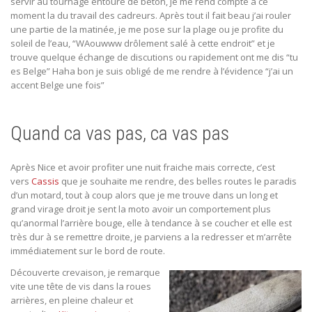
servir au tournage entouré de béton, je me rend compte à ce
moment la du travail des cadreurs. Après tout il fait beau j’ai rouler
une partie de la matinée, je me pose sur la plage ou je profite du
soleil de l’eau, “WAouwww drôlement salé à cette endroit” et je
trouve quelque échange de discutions ou rapidement ont me dis “tu
es Belge” Haha bon je suis obligé de me rendre à l’évidence “j’ai un
accent Belge une fois”
Quand ca vas pas, ca vas pas
Après Nice et avoir profiter une nuit fraiche mais correcte, c’est
vers
Cassis
que je souhaite me rendre, des belles routes le paradis
d’un motard, tout à coup alors que je me trouve dans un long et
grand virage droit je sent la moto avoir un comportement plus
qu’anormal l’arrière bouge, elle à tendance à se coucher et elle est
très dur à se remettre droite, je parviens a la redresser et m’arrête
immédiatement sur le bord de route.
Découverte crevaison, je remarque
vite une tête de vis dans la roues
arrières, en pleine chaleur et