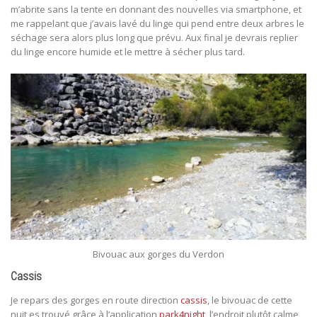
m’abrite sans la tente en donnant des nouvelles via smartphone, et
me rappelant que j’avais lavé du linge qui pend entre deux arbres le
séchage sera alors plus long que prévu. Aux final je devrais replier
du linge encore humide et le mettre à sécher plus tard.
Bivouac aux gorges du Verdon
Cassis
Je repars des gorges en route direction
cassis
, le bivouac de cette
nuit es trouvé grâce à l’application
park4night
, l’endroit plutôt calme