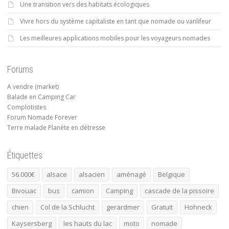
Une transition vers des habitats écologiques
Vivre hors du système capitaliste en tant que nomade ou vanlifeur
Les meilleures applications mobiles pour les voyageurs nomades
Forums
A vendre (market)
Balade en Camping Car
Complotistes
Forum Nomade Forever
Terre malade Planète en détresse
Étiquettes
56.000€
alsace
alsacien
aménagé
Belgique
Bivouac
bus
camion
Camping
cascade de la pissoire
chien
Col de la Schlucht
gerardmer
Gratuit
Hohneck
Kaysersberg
les hauts du lac
moto
nomade