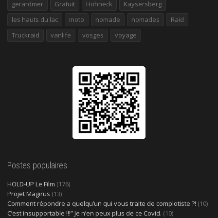
gerardmer
Gratuit
Hohneck
Kaysersberg
les hauts du lac
moto
nomade
nomades
Raid
Truckraid
vanlife
vosges
voyage
Postes populaires
HOLD-UP Le Film
(176)
Projet Magirus
(13)
Comment répondre a quelqu’un qui vous traite de complotiste ?!
(10)
C’est insupportable !!!” Je n’en peux plus de ce Covid.
(10)