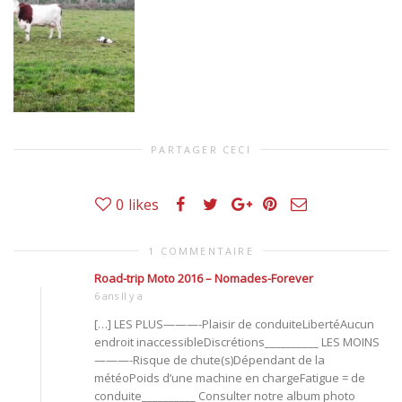
PARTAGER CECI
0
likes
1 COMMENTAIRE
Road-trip Moto 2016 – Nomades-Forever
6 ans Il y a
[…] LES PLUS———-Plaisir de conduiteLibertéAucun
endroit inaccessibleDiscrétions__________ LES MOINS
———-Risque de chute(s)Dépendant de la
météoPoids d’une machine en chargeFatigue = de
conduite__________ Consulter notre album photo