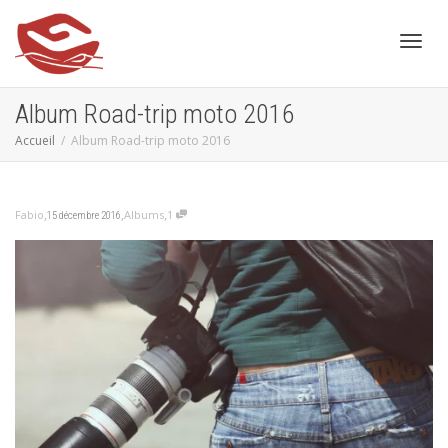
Active
Album Road-trip moto 2016
Accueil
Album Road-trip moto 2016
,
,
,
Fabio
Albums
1
15 décembre 2016