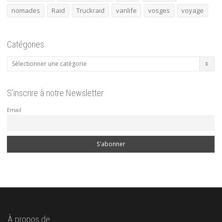
nomades
Raid
Truckraid
vanlife
vosges
voyage
Catégories
Catégories
S’inscrire à notre Newsletter
Email
À propos de