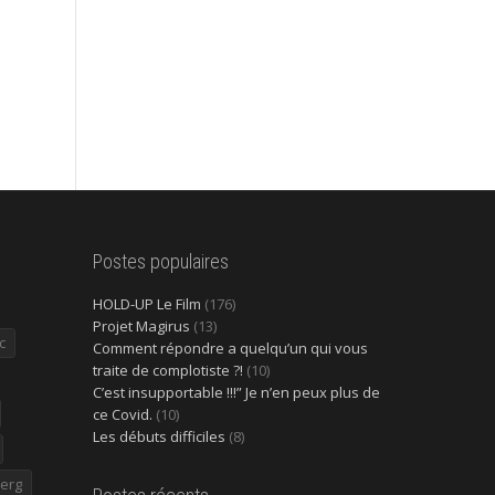
Postes populaires
HOLD-UP Le Film
(176)
Projet Magirus
(13)
c
Comment répondre a quelqu’un qui vous
traite de complotiste ?!
(10)
C’est insupportable !!!” Je n’en peux plus de
ce Covid.
(10)
Les débuts difficiles
(8)
erg