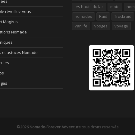
sées
les hauts du lac
moto
nom
le réveillez-vous
nomades
Raid
Truckraid
et Magirus
vanlife
vosges
voyage
tions Nomade
niques
s et astuces Nomade
cules
os
ages
©2026
Nomade-Forever Adventure
tous droits reservés