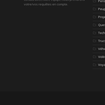
Pen
votre/vos requêtes en compte.
Peup
Proj
Ques
Tech
Truc
Véhi
Vidé
Voy