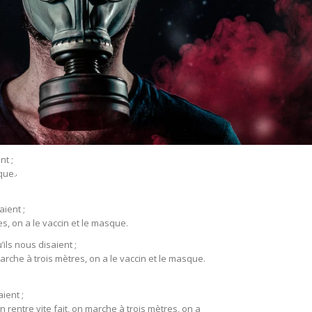
nt ;
que.
aient ;
s, on a le vaccin et le masque.
’ils nous disaient ;
marche à trois mètres, on a le vaccin et le masque.
aient ;
n rentre vite fait, on marche à trois mètres, on a