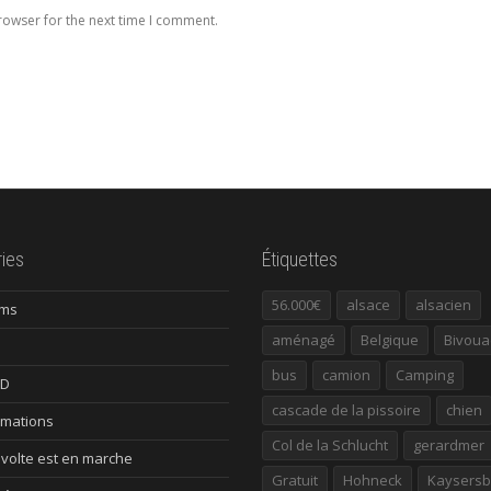
rowser for the next time I comment.
ies
Étiquettes
56.000€
alsace
alsacien
ums
aménagé
Belgique
Bivoua
bus
camion
Camping
ID
cascade de la pissoire
chien
rmations
Col de la Schlucht
gerardmer
évolte est en marche
Gratuit
Hohneck
Kaysersb