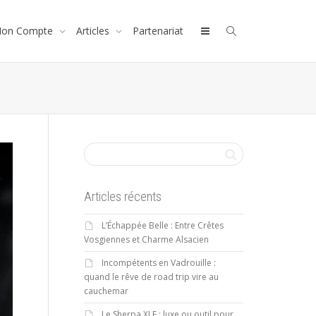
on Compte
Articles
Partenariat
Articles récents
L’Échappée Belle : Entre Crêtes
Vosgiennes et Charme Alsacien
Incompétents en Vadrouille :
quand le rêve de road trip vire au
cauchemar
Le Sherpa XLE : luxe ou outil pour