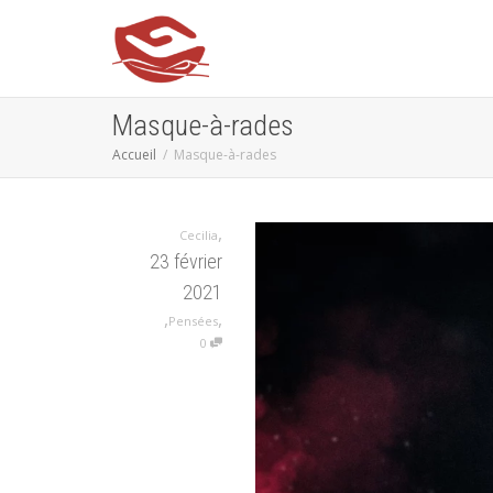
Masque-à-rades
Accueil
Masque-à-rades
,
Cecilia
23 février
2021
,
,
Pensées
0