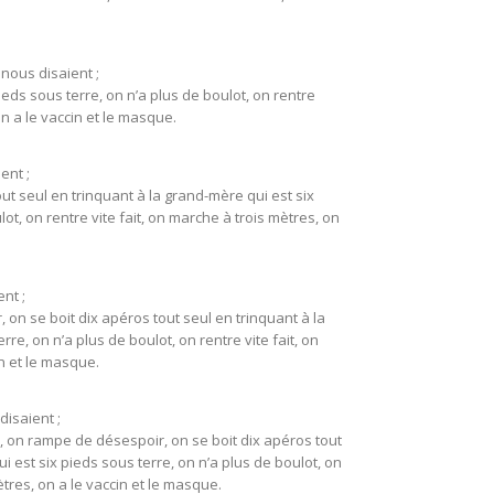
 nous disaient ;
ieds sous terre, on n’a plus de boulot, on rentre
on a le vaccin et le masque.
ent ;
out seul en trinquant à la grand-mère qui est six
ot, on rentre vite fait, on marche à trois mètres, on
ent ;
 on se boit dix apéros tout seul en trinquant à la
re, on n’a plus de boulot, on rentre vite fait, on
n et le masque.
disaient ;
?, on rampe de désespoir, on se boit dix apéros tout
i est six pieds sous terre, on n’a plus de boulot, on
ètres, on a le vaccin et le masque.