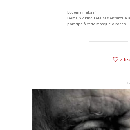
Et demain alors ?
Demain ? T’inquiète, tes enfants aur
participé à cette masque-à-rades !
2
lik
A