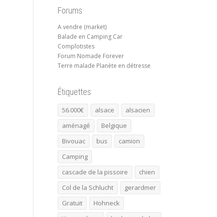
Forums
A vendre (market)
Balade en Camping Car
Complotistes
Forum Nomade Forever
Terre malade Planète en détresse
Étiquettes
56.000€
alsace
alsacien
aménagé
Belgique
Bivouac
bus
camion
Camping
cascade de la pissoire
chien
Col de la Schlucht
gerardmer
Gratuit
Hohneck