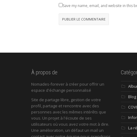
Save my name, email, and website in this b
À propos de
Catégor
Nomades-forever à créer pour offrir un
Alb
espace d'échange personnalisé
Blog
Site de partage libre, gestion de votre
profil, partage et rencontre avec des
COV
personnes avec les mêmes intérêts que
Info
vous. Un projet à l'écoute de ses
utilisateurs où vous avez votre mot à dire.
La r
Une amélioration, un défaut un mail un
contact avec notre équipe nous prendrons