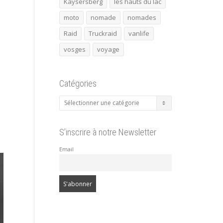
Kaysersberg
les hauts du lac
moto
nomade
nomades
Raid
Truckraid
vanlife
vosges
voyage
Catégories
Catégories
S’inscrire à notre Newsletter
Email