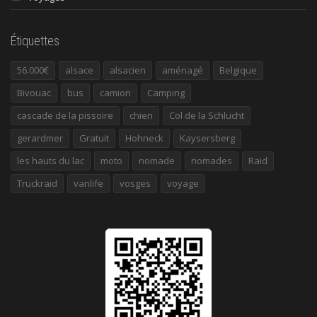
Étiquettes
56.000€
alsace
alsacien
aménagé
Belgique
Bivouac
bus
camion
Camping
cascade de la pissoire
chien
Col de la Schlucht
gerardmer
Gratuit
Hohneck
Kaysersberg
les hauts du lac
moto
nomade
nomades
Raid
Truckraid
vanlife
vosges
voyage