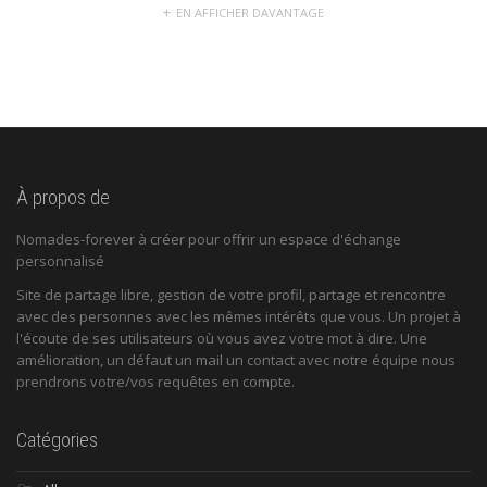
EN AFFICHER DAVANTAGE
À propos de
Nomades-forever à créer pour offrir un espace d'échange
personnalisé
Site de partage libre, gestion de votre profil, partage et rencontre
avec des personnes avec les mêmes intérêts que vous. Un projet à
l'écoute de ses utilisateurs où vous avez votre mot à dire. Une
amélioration, un défaut un mail un contact avec notre équipe nous
prendrons votre/vos requêtes en compte.
Catégories