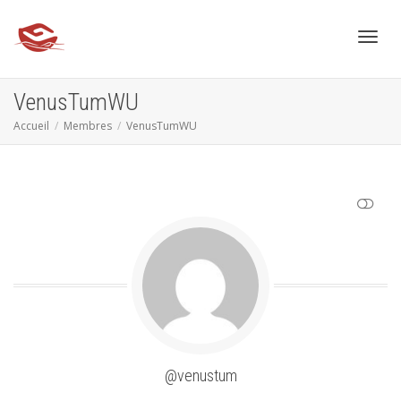
Active
VenusTumWU
Accueil
Membres
VenusTumWU
AFFICHER MOINS
@venustum