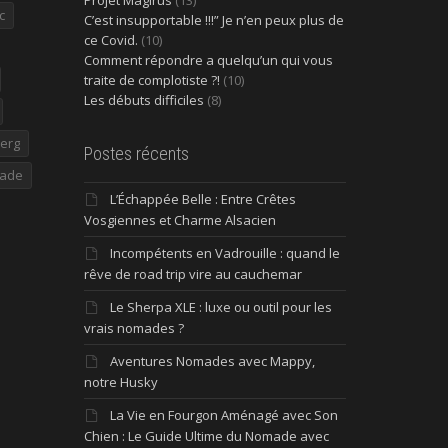
c
C’est insupportable !!!” Je n’en peux plus de
ce Covid.
(10)
Comment répondre a quelqu’un qui vous
traite de complotiste ?!
(10)
Les débuts difficiles
(8)
erg
Postes récents
ade
L’Échappée Belle : Entre Crêtes
Vosgiennes et Charme Alsacien
Incompétents en Vadrouille : quand le
rêve de road trip vire au cauchemar
Le Sherpa XLE : luxe ou outil pour les
vrais nomades ?
Aventures Nomades avec Mappy,
notre Husky
La Vie en Fourgon Aménagé avec Son
Chien : Le Guide Ultime du Nomade avec