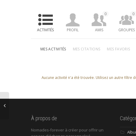
0
0
ACTIVITÉS
PROFIL
AMIS
GROUPES
MES ACTIVITÉS
MES CITATIONS
MES FAVORIS
Aucune activité n'a été trouvée. Utilisez un autre filtre 
À propos de
Catégor
Nomades-forever à créer pour offrir un
Alb
espace d'échange personnalisé