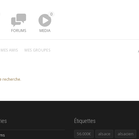
0
FORUMS
MEDIA
MES AMIS
MES GROUPES
de recherche.
ies
Étiquettes
56.000€
alsace
alsacien
ums