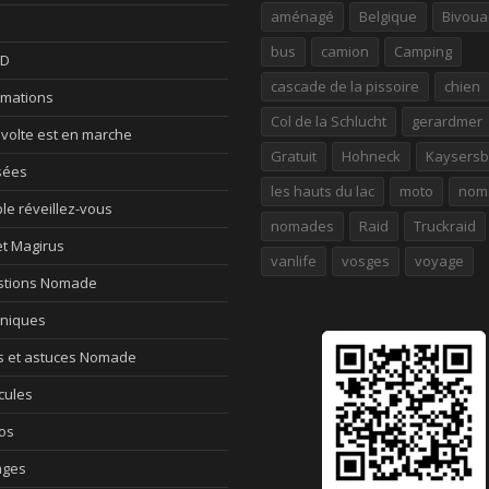
aménagé
Belgique
Bivoua
bus
camion
Camping
ID
cascade de la pissoire
chien
rmations
Col de la Schlucht
gerardmer
évolte est en marche
Gratuit
Hohneck
Kaysersb
sées
les hauts du lac
moto
nom
le réveillez-vous
nomades
Raid
Truckraid
et Magirus
vanlife
vosges
voyage
tions Nomade
niques
s et astuces Nomade
cules
os
ages