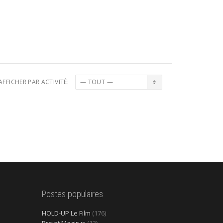
AFFICHER PAR ACTIVITÉ:
Postes populaires
HOLD-UP Le Film
(176)
Projet Magirus
(13)